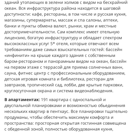
зданий утопающих в зелени холмов с видом на бескрайний
океан. Вся инфраструктура района находится в шаговой
доступности: кафе, рестораны, в том числе и русская кухня,
магазины, супермаркеты, массаж и спа салоны, аптеки,
банки и пункты обмена валют, рынки, храм и местные
достопримечательности. Сам комплекс имеет отельную
лицензию, богатую инфраструктуру и обладает спектром
высококлассных услуг 5* отеля, которые отвечают всем
требованиям даже самых взыскательных гостей: бассейн
«инфинити» на крыше каждого здания с собственным
баром-рестораном и панорамным видом на океан, бассейн
на первом этаже с террасой для приема солнечных ванн,
сауна, фитнес центр с профессиональным оборудованием,
детская игровая комната и библиотека, ресторан для
завтраков, тропический сад, лобби, две крытые парковки,
круглосуточная охрана и система видеонаблюдения.
В апартаментах:
191 квартира с односпальной и
двуспальной планировками и возможностью обьединения
нескольких квартир в пентхаус. Все планировки тщательно
продуманы, чтобы обеспечить максимум комфорта и
пространства: просторная открытая гостинная совмещена
с обеденной зоной, полностью оборудованная кухня,