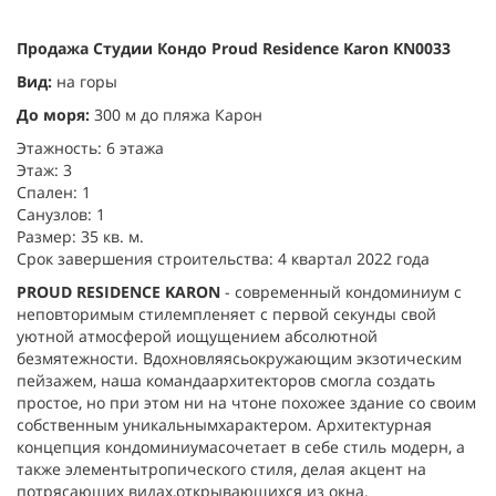
Продажа Студии Кондо Proud Residence Karon KN0033
Вид:
на горы
До моря:
300 м до пляжа Карон
Этажность: 6 этажа
Этаж: 3
Спален: 1
Санузлов: 1
Размер: 35 кв. м.
Срок завершения строительства: 4 квартал 2022 года
PROUD RESIDENCE KARON
- современный кондоминиум с
неповторимым стилемпленяет с первой секунды свой
уютной атмосферой иощущением абсолютной
безмятежности. Вдохновляясьокружающим экзотическим
пейзажем, наша командаархитекторов смогла создать
простое, но при этом ни на чтоне похожее здание со своим
собственным уникальнымхарактером. Архитектурная
концепция кондоминиумасочетает в себе стиль модерн, а
также элементытропического стиля, делая акцент на
потрясающих видах,открывающихся из окна.