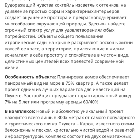
Будоражащий чувства коктейль изсветлых оттенков, на
удивление простых форм и характерныхинтерьеров
создает ощущение простора и прекрасноподчеркивает
многообразие окружающей природы. Здесьвы найдете
огромный спектр услуг для удовлетворениялюбых
потребностей. Объекты общего пользования
итропические сады на крыше раскрывают роскошь жизни
вовсей ее красе, а территории, прилегающие к жилым
зонам,таят в себе простоту и спокойствие в чистом виде.
Дляистинных ценителей всех прелестей современной
жизни.
Особенность объекта:
Планировка домов обеспечивает
панорамный вид на море в 75% квартир. А также делает
проект одним из лучших вариантов для инвестиций на
Пхукете. Застройщик предлагает гарантированный доход
7% на 5 лет или программу аренды 60/40%
В комплексе:
Новый и абсолютно уникальный проект
находится всего лишь в 300х метрах от самого популярного
и туристического пляжа Пхукета – Карон, известного своим
белоснежным песком, кристально чистой водой и развитой
инфраструктурой. Комплекс состоит из двух семиэтажных